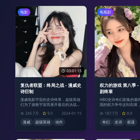
电影
电视剧
03:01:15
复仇者联盟：终局之战 - 漫威史
权力的游戏 第八季 -
诗巨制
剧终章
漫威电影宇宙的史诗终章，超级英雄
HBO史诗奇幻剧集的最
们为了拯救宇宙而展开最后的决战，
国的权力争夺达到高潮
特效震撼，情节感人。
终对决。
245.7万
9.5
2024-01-15
187.7万
8.9
漫威
超级英雄
动作
奇幻
史诗
权谋