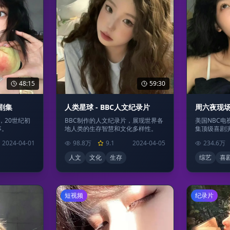
48:15
59:30
典剧集
人类星球 - BBC人文纪录片
周六夜现场
，20世纪初
BBC制作的人文纪录片，展现世界各
美国NBC
事。
地人类的生存智慧和文化多样性。
集顶级喜剧
2024-04-01
98.8万
9.1
2024-04-05
234.6万
人文
文化
生存
综艺
喜
短视频
纪录片