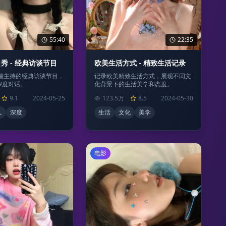
55:40
22:35
秀 - 经典访谈节目
欧美生活方式 - 精致生活记录
弗瑞主持的经典访谈节目，
记录欧美精致生活方式，展现不同文
深度对话。
化背景下的生活美学和态度。
9.1
2024-05-25
123.5万
8.5
2024-05-30
人
深度
生活
文化
美学
电影