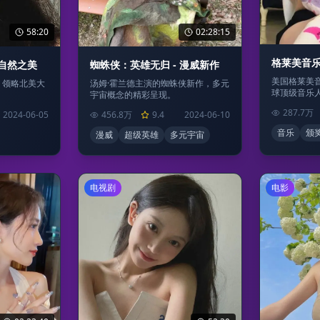
58:20
02:28:15
格莱美音乐
 自然之美
蜘蛛侠：英雄无归 - 漫威新作
美国格莱美
，领略北美大
汤姆·霍兰德主演的蜘蛛侠新作，多元
球顶级音乐
宇宙概念的精彩呈现。
287.7万
2024-06-05
456.8万
9.4
2024-06-10
音乐
颁
漫威
超级英雄
多元宇宙
电视剧
电影