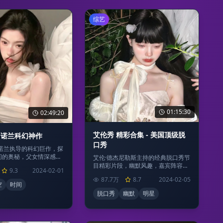
综艺
01:15:30
02:49:20
艾伦秀 精彩合集 - 美国顶级脱
- 诺兰科幻神作
口秀
·诺兰执导的科幻巨作，探
间的奥秘，父女情深感人
艾伦·德杰尼勒斯主持的经典脱口秀节
目精彩片段，幽默风趣，嘉宾阵容豪
9.3
2024-02-01
华。
87.7万
8.7
2024-02-05
空
时间
脱口秀
幽默
明星