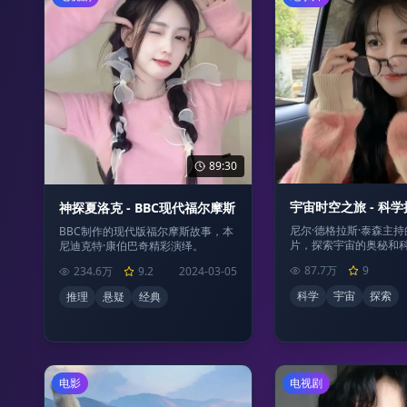
89:30
宇宙时空之旅 - 科
神探夏洛克 - BBC现代福尔摩斯
尼尔·德格拉斯·泰森主
BBC制作的现代版福尔摩斯故事，本
片，探索宇宙的奥秘和
尼迪克特·康伯巴奇精彩演绎。
87.7万
9
234.6万
9.2
2024-03-05
科学
宇宙
探索
推理
悬疑
经典
电影
电视剧