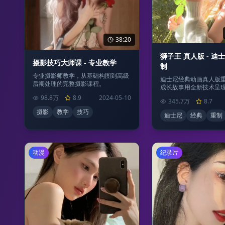
38:20
狮子王 真人版 - 迪
摄影技巧大师课 - 专业教学
制
专业摄影师教学，从基础构图到高级
迪士尼经典动画真人版
后期处理的完整摄影课程。
成长故事用全新技术呈
98.8万
8.9
2024-05-10
345.7万
8.7
摄影
教学
技巧
迪士尼
经典
重制
动漫
纪录片