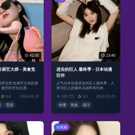
42:30
23:40
齐厨艺大师 - 美食竞
进击的巨人 最终季 - 日本动漫
巨作
厨师戈登·拉姆齐主持的厨
人气日本动漫进击的巨人最终季，人
，激烈的烹饪比赛。
类与巨人的最终决战即将到来。
8.6
2024-03-20
345.7万
9.3
2024-03-25
饪
竞技
动漫
热血
战斗
短视频