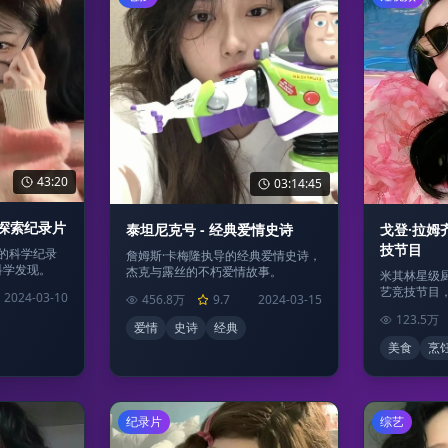
43:20
03:14:45
学探索纪录片
泰坦尼克号 - 经典爱情史诗
戈登·拉姆
技节目
持的科学纪录
詹姆斯·卡梅隆执导的经典爱情史诗，
科学发现。
杰克与露丝的不朽爱情故事。
米其林星级
艺竞技节目
2024-03-10
456.8万
9.7
2024-03-15
123.5万
爱情
史诗
经典
美食
烹
纪录片
综艺