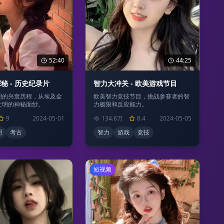
52:40
44:25
秘 - 历史纪录片
智力大冲关 - 欧美游戏节目
明的兴衰历程，从埃及金
欧美智力竞技节目，挑战参赛者的智
文明的神秘面纱。
力极限和反应能力。
9
2024-05-01
134.6万
8.4
2024-05-05
明
考古
智力
游戏
竞技
短视频