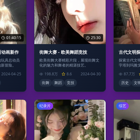
01:40:15
25:30
克斯动画新作
街舞大赛 - 欧美舞蹈竞技
古代文明探
的玩具总动员
欧美街舞大赛精彩片段，展现街舞文
探索古代文
的新冒险。
化的魅力和舞者的精湛技艺。
字塔到玛雅
2024-04-25
198.8万
8.6
2024-04-30
87.7万
街舞
舞蹈
竞技
历史
文
纪录片
综艺