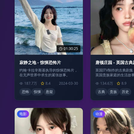
01:30:25
寂静之地 - 惊悚恐怖片
唐顿庄园 - 英国古
约翰·卡拉辛斯基执导的惊悚恐怖片，
英国ITV制作的古典剧集
在无声世界中求生的紧张故事。
英国贵族家庭的生活故
187.7万
8.4
2024-03-30
134.6万
8.9
恐怖
惊悚
悬疑
古典
贵族
历史
电影
动漫