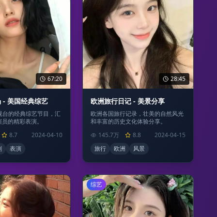
67:20
28:45
 - 美国经典综艺
欧洲旅行日记 - 美景分享
电视台的经典综艺节目，汇
欧洲各国旅行记录，壮美的自然风光
演员的精彩表演。
和丰富的历史文化体验分享。
8.7
2024-04-10
145.7万
8.8
2024-04-15
剧
表演
旅行
欧洲
风景
综艺