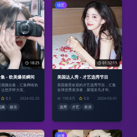
综艺
18:25
01:32:15
集 - 欧美爆笑瞬间
美国达人秀 - 才艺选秀节目
笑视频合集，汇集网络热
美国最受欢迎的才艺选秀节目，汇集
，让您开怀大笑。
全球优秀表演者，展现非凡才华。
8.5
2024-02-25
198.8万
8.8
2024-03-01
视频
娱乐
选秀
才艺
表演
动漫