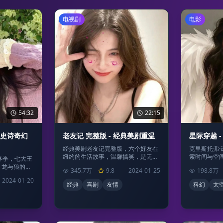
电视剧
电影
54:32
22:15
 史诗奇幻
老友记 完整版 - 经典美剧重温
星际穿越 
经典美剧老友记完整版，六个好友在
克里斯托弗
纽约的生活故事，温馨搞笑，是无数
索时间与空
终季，七大王
人的青春回忆。
至深。
，龙与狼的最
345.7万
9.8
2024-01-25
198.8万
2024-01-20
经典
喜剧
友情
科幻
太