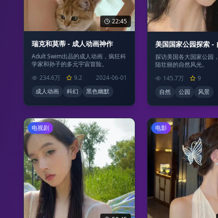
22:45
瑞克和莫蒂 - 成人动画神作
美国国家公园探索 -
Adult Swim出品的成人动画，疯狂科
探访美国各大国家公园
学家和孙子的多元宇宙冒险。
陆壮丽的自然风光。
234.6万
9.2
2024-06-01
145.7万
9
成人动画
科幻
黑色幽默
自然
公园
风景
电视剧
电影