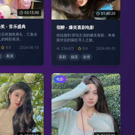
03:15:30
01:40:20
奖 - 音乐盛典
宿醉 - 爆笑喜剧电影
音乐奖颁奖典礼，汇集全
布拉德利·库珀主演的爆笑喜剧，单身
人的精彩表演。
派对后的疯狂寻人之旅。
8.9
2024-06-15
234.6万
8.6
2024-06-20
奖
表演
喜剧
搞笑
友情
电影