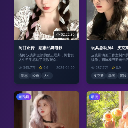
02:22:30
玩具总动员4 - 皮
阿甘正传 - 励志经典电影
皮克斯动画工作室制作
汤姆·汉克斯主演的励志经典，阿甘的
续作，胡迪和巴斯光年
人生哲学感动了无数观众。
287.7万
8.9
345.7万
9.6
2024-04-20
皮克斯
动画
冒险
励志
经典
人生
短视频
动漫