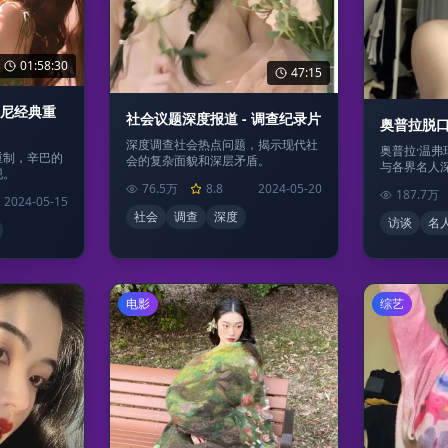
01:58:30
47:15
士尼经典重
社会议题深度报道 - 调查纪录片
奥普拉脱口
深度调查社会热点问题，揭示现代社
奥普拉·温
重制，辛巴的
会的复杂面貌和深层矛盾。
与各界名人
现。
76.5万
8.8
2024-05-20
187.7万
2024-05-15
社会
调查
深度
访谈
名
电影
综艺