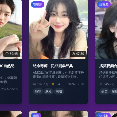
电视剧
短视频
59:45
47:30
搞笑视频合
BBC自然纪
绝命毒师 - 犯罪剧集经典
精选欧美搞
AMC出品的犯罪剧集，化学老师变身
门搞笑内容
毒枭的黑暗故事，剧情紧张刺激。
录片，4K超清
妙世界。
345.7万
187.7万
9.4
2024-02-20
2024-02-15
搞笑
短
犯罪
悬疑
黑暗
电影
短视频