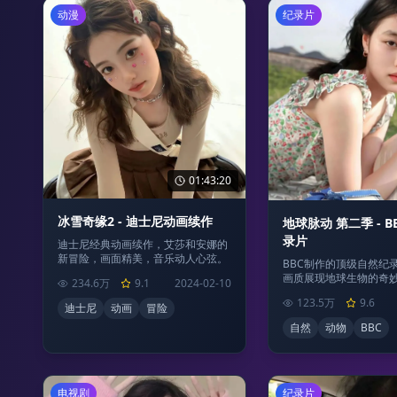
动漫
纪录片
01:43:20
冰雪奇缘2 - 迪士尼动画续作
地球脉动 第二季 - 
录片
迪士尼经典动画续作，艾莎和安娜的
新冒险，画面精美，音乐动人心弦。
BBC制作的顶级自然纪
画质展现地球生物的奇
234.6万
9.1
2024-02-10
123.5万
9.6
迪士尼
动画
冒险
自然
动物
BBC
电视剧
纪录片