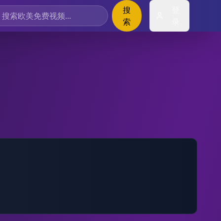
搜
登
索
录